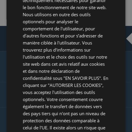
techniquement nécessaires pour garantir
GERMAN
le bon fonctionnement de notre site web.
ITALIAN
Nous utilisons en outre des outils
POLISH
optionnels pour analyser le
comportement de l'utilisateur, pour
PORTUGUESE
d'autres fonctions et pour s'adresser de
LES AVIS AUGMENTENT VOTRE TAUX DE CONVERSION
SPANISH
manière ciblée à l'utilisateur. Vous
trouverez plus d'informations sur
GB
l'utilisation et le choix des outils sur notre
AZ
site web dans cet avis relatif aux cookies
ATTIRER PLUS DE CLIENTS AVEC L'INTÉGRATION DES
PRODUITS SUR GOOGLE
et dans notre déclaration de
ARABIC
confidentialité sous "EN SAVOIR PLUS". En
JAPANESE
cliquant sur "AUTORISER LES COOKIES",
CZ
vous acceptez l'utilisation des outils
AUGMENTER VOTRE TRAFIC EN LIGNE GRÂCE AU SEO
optionnels. Votre consentement couvre
SLOVAK
également le transfert de données vers
des pays tiers qui n'ont pas un niveau de
protection des données comparable à
VOLUME DE TRANSACTION PLUS ÉLEVÉ
celui de l'UE. Il existe alors un risque que