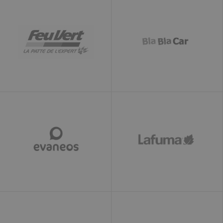
l'utilisateur
ferme son
navigateur.
Lorsqu'il est
considéré
comme un
cookie
persistant, il
s'agit donc
probablement
d'une
technologie
différente
définissant le
cookie.
__utmz
4 mois 4
Il s'agit de l'un
Google LLC
semaines
des quatre
www.ekomi.de
principaux
cookies définis
par le service
Google
Analytics qui
permet aux
propriétaires de
sites Web de
suivre le
comportement
des visiteurs en
mesurant les
performances
du site. Ce