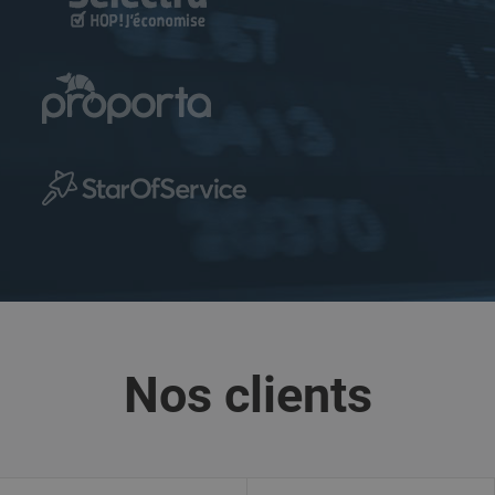
pas utilisé dans
la plupart des
sites, mais est
configuré pour
permettre
l'interopérabilité
avec l'ancienne
version du code
Google
Analytics
appelée Urchin.
Dans ces
anciennes
versions, cela
était utilisé en
combinaison
avec le cookie
__utmb pour
identifier les
nouvelles
sessions / visites
pour les
visiteurs qui
reviennent.
Nos clients
Lorsqu'il est
utilisé par
Google
Analytics, il
s'agit toujours
d'un cookie de
session qui est
détruit lorsque