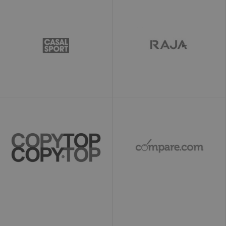
www.ekomi.de
utilisateur
interagit avec
AddThis
loc
1 an
Stocke la
Oracle
géolocalisation
Corporation
des visiteurs
www.ekomi.de
pour enregistrer
l'emplacement
du partage
ads/ga-
www.ekomi.de
Session
Utilisé par
audiences
Google
AdWords pour
réengager les
visiteurs
susceptibles de
se convertir en
clients en
fonction du
comportement
en ligne du
visiteur sur les
sites Web