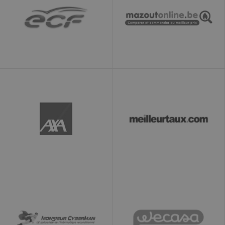
cookie identifie
la source du
trafic vers le site
- afin que
Google
Analytics puisse
indiquer aux
propriétaires du
site d'où
viennent les
visiteurs
lorsqu'ils
arrivent sur le
site. Le cookie a
une durée de
vie de 6 mois et
est mis à jour
chaque fois que
des données
sont envoyées à
Google
Analytics.
__utmt
10
Ce cookie est
Google LLC
minutes
défini par
www.ekomi.de
Google
Analytics. Selon
leur
documentation,
il est utilisé
pour limiter le
taux de