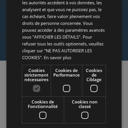
les autorités accèdent à vos données, les
analysent et que vous ne puissiez pas, le
LES CLIENTS SATISFAITS SONT VOS MEILLEURS
cas échéant, faire valoir pleinement vos
PRESCRIPTEURS
droits de personne concernée. Vous
pouvez accéder à des paramètres avancés
sous "AFFICHER LES DÉTAILS". Pour
refuser tous les outils optionnels, veuillez
PROTECTION CONTRE LES AVIS MALVEILLANTS
cliquer sur "NE PAS AUTORISER LES
COOKIES".
En savoir plus
Cookies
Cookies de
Cookies
strictement
Performance
de
nécessaires
Ciblage
Comment
fonctionne eKomi ?
Cookies de
Cookies non
Fonctionnalité
classé
eKomi vous offre un service (SAAS)