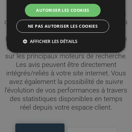
innovant, facile à implémenter,
AUTORISER LES COOKIES
permettant de collecter à la fois vos avis
clients et produits. Une fois collectés, ces
NE PAS AUTORISER LES COOKIES
derniers sont contrôlés par notre
Feedback Management Team (équipe de
AFFICHER LES DÉTAILS
relecture humaine) puis publiés en ligne
sur les principaux moteurs de recherche.
Les avis peuvent être directement
Cookies strictement nécessaires
intégrés/reliés à votre site internet. Vous
Cookies de Performance
Cookies de Ciblage
avez également la possibilité de suivre
Cookies de Fonctionnalité
Cookies non classé
l'évolution de vos performances à travers
Les cookies strictement nécessaires permettent des
fonctionnalités de base du site Web telles que la
des statistiques disponibles en temps
connexion des utilisateurs et la gestion des comptes.
réel depuis votre espace client.
Le site Web ne peut pas être utilisé correctement
sans les cookies strictement nécessaires.
Fournisseur /
La
Nom
Expiration
Domaine
description