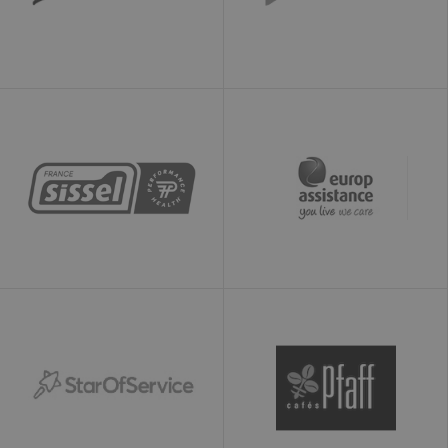
demande du
service - limitant
la collecte de
données sur les
sites à fort
trafic. Il expire
après 10
minutes
__utmb
30
Il s'agit de l'un
Google LLC
minutes
des quatre
www.ekomi.de
principaux
cookies définis
par le service
Google
Analytics qui
permet aux
propriétaires de
sites Web de
suivre le
comportement
des visiteurs et
de mesurer les
performances
du site. Ce
cookie
détermine les
nouvelles
sessions et
visites et expire
après 30
minutes. Le