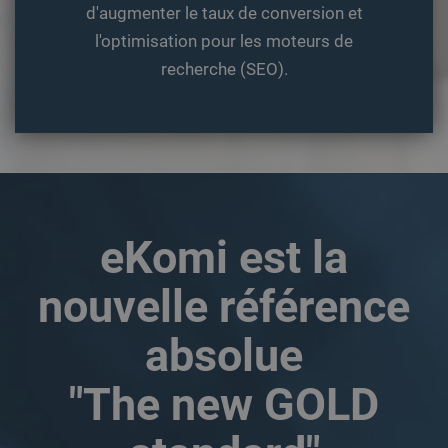
Universal
d'augmenter le taux de conversion et
Analytics. Cela
semble être un
l'optimisation pour les moteurs de
nouveau cookie
et depuis le
recherche (SEO).
printemps 2017,
aucune
information
n'est disponible
auprès de
Google. Il
semble stocker
et mettre à jour
une valeur
unique pour
chaque page
visitée.
eKomi est la
_gat
58
Ce nom de
Google LLC
secondes
cookie est
.ekomi.de
associé à
nouvelle référence
Google
Universal
Analytics, selon
absolue
la
documentation,
il est utilisé
pour limiter le
"The new GOLD
taux de
requêtes -
limitant la
collecte de