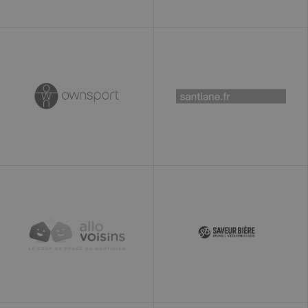
cookie est mis à
jour chaque fois
que des
données sont
envoyées à
Google
Analytics. Toute
activité d'un
utilisateur au
cours de la
durée de vie de
30 minutes
comptera
comme une
seule visite,
même si
l'utilisateur
quitte puis
retourne sur le
site. Un retour
après 30
minutes
comptera
comme une
nouvelle visite,
mais comme un
visiteur de
retour.
uvc
1 an
Suit la
Oracle
fréquence à
Corporation
laquelle un