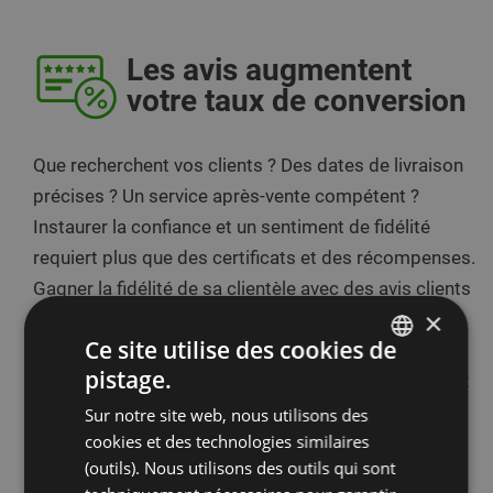
Les avis augmentent
votre taux de conversion
Que recherchent vos clients ? Des dates de livraison
précises ? Un service après-vente compétent ?
Instaurer la confiance et un sentiment de fidélité
requiert plus que des certificats et des récompenses.
Gagner la fidélité de sa clientèle avec des avis clients
×
authentiques est une méthode solide et efficace. En
Ce site utilise des cookies de
utilisant le système d'avis 5 étoiles d'eKomi, vous
pistage.
pouvez augmenter de manière substantielle vos taux
ENGLISH
de conversion via un trafic lié aux recherches plus
Sur notre site web, nous utilisons des
DUTCH
cookies et des technologies similaires
élevé.
FRENCH
(outils). Nous utilisons des outils qui sont