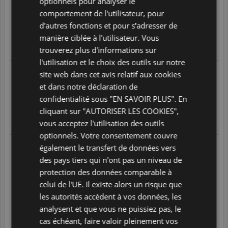
optionnels pour analyser le
suite à une expérience réalisée le
29/07/2026
comportement de l'utilisateur, pour
Il m'aide à être plus à l'aise
PORTUGUESE
d'autres fonctions et pour s'adresser de
5
/
5
SPANISH
manière ciblée à l'utilisateur. Vous
Translate
trouverez plus d'informations sur
GB
l'utilisation et le choix des outils sur notre
AZ
29/07/2026 à 12:59
site web dans cet avis relatif aux cookies
suite à une expérience réalisée le
29/07/2026
et dans notre déclaration de
ARABIC
Professeurs a l'écoute, disponibles
confidentialité sous "EN SAVOIR PLUS". En
5
/
5
JAPANESE
cliquant sur "AUTORISER LES COOKIES",
CZ
vous acceptez l'utilisation des outils
Translate
optionnels. Votre consentement couvre
SLOVAK
également le transfert de données vers
29/07/2026 à 12:56
suite à une expérience réalisée le
29/07/2026
des pays tiers qui n'ont pas un niveau de
Ca ma permis de commencer a apprendre l'anglais
protection des données comparable à
regulierement
celui de l'UE. Il existe alors un risque que
5
/
5
les autorités accèdent à vos données, les
Translate
analysent et que vous ne puissiez pas, le
cas échéant, faire valoir pleinement vos
Veronique S