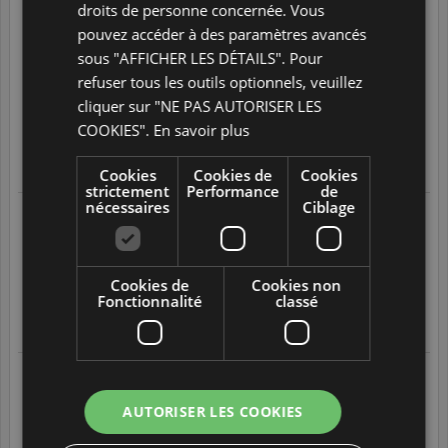
droits de personne concernée. Vous
28/07/2026 à 11:00
suite à une expérience réalisée le
pouvez accéder à des paramètres avancés
28/07/2026
Reception au top par toutes les personnes qui y travaillent
sous "AFFICHER LES DÉTAILS". Pour
Cours à la portée des élèves
refuser tous les outils optionnels, veuillez
cliquer sur "NE PAS AUTORISER LES
Toujours disponibles
COOKIES".
En savoir plus
5
/
5
Translate
Cookies
Cookies de
Cookies
strictement
Performance
de
nécessaires
Ciblage
Emmanuelle V
28/07/2026 à 10:59
suite à une expérience réalisée le
28/07/2026
Acquisition en cours depuis janvier2026’
Cookies de
Cookies non
5
/
5
Fonctionnalité
classé
Translate
Yannick L
24/07/2026 à 14:04
suite à une expérience réalisée le
AUTORISER LES COOKIES
24/07/2026
Bonne progression de mon anglais