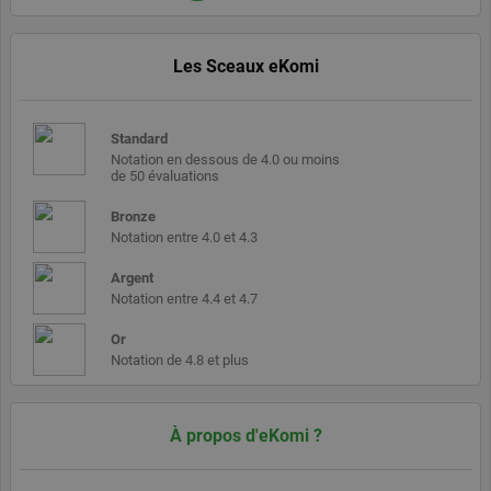
langage PHP.
Il s'agit d'un
identifiant à
usage
général
Les Sceaux eKomi
utilisé pour
gérer les
variables de
session
Standard
utilisateur. Il
s'agit
Notation en dessous de 4.0 ou moins
normalement
de 50 évaluations
d'un nombre
généré de
Bronze
manière
aléatoire, la
Notation entre 4.0 et 4.3
manière dont
il est utilisé
Argent
peut être
spécifique au
Notation entre 4.4 et 4.7
site, mais un
bon exemple
Or
est le
maintien
Notation de 4.8 et plus
d'un statut
de
connexion
pour un
utilisateur
À propos d'eKomi ?
entre les
pages.