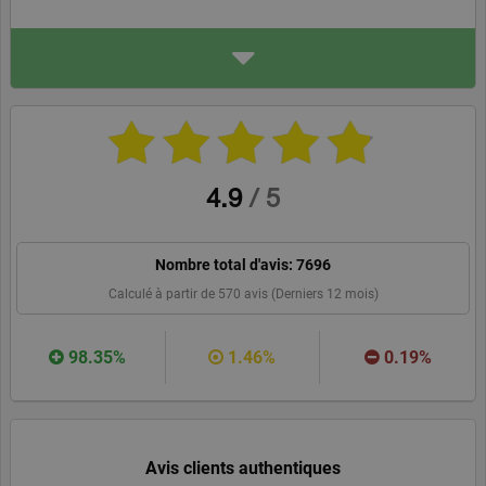
ADRESSE
Wall Street English
1 place de la Pyramide
92911, La Défense
wallstreetenglish.fr
WEBSITE
RECOMMANDER
4.9
/
5
Nombre total d'avis:
7696
Calculé à partir de
570
avis (Derniers 12 mois)
98.35%
1.46%
0.19%
Avis clients authentiques