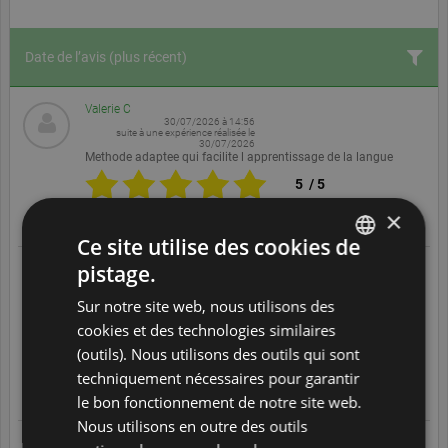
Date de l’avis
(plus récent)
Valerie C
30/07/2026 à 14:56
suite à une expérience réalisée le
30/07/2026
Methode adaptee qui facilite l apprentissage de la langue
5
/
5
×
Translate
Ce site utilise des cookies de
pistage.
Alexandre L
ENGLISH
30/07/2026 à 12:06
suite à une expérience réalisée le
Sur notre site web, nous utilisons des
30/07/2026
DUTCH
Très bonne expérience. Le personnel est adorable. La qualité
cookies et des technologies similaires
des cours est aussi très bonne.
FRENCH
(outils). Nous utilisons des outils qui sont
5
/
5
techniquement nécessaires pour garantir
GERMAN
Translate
le bon fonctionnement de notre site web.
ITALIAN
Nous utilisons en outre des outils
29/07/2026 à 13:01
POLISH