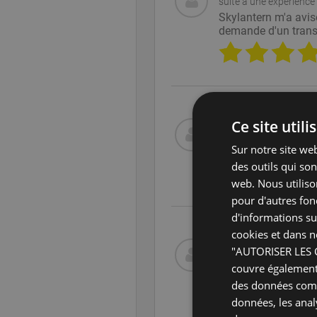
suite à une expérience 
Skylantern m'a avis
demande d'un transp
Ce site util
15/06/2026 à 17:03
suite à une expérience 
Sur notre site web
supers produits! Liv
des outils qui so
web. Nous utiliso
pour d'autres fonc
d'informations sur
cookies et dans n
15/06/2026 à 06:29
"AUTORISER LES CO
suite à une expérience 
couvre également 
Communiquer sur le s
des données compa
données, les anal