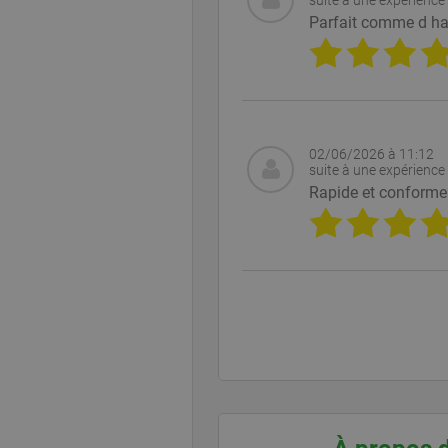
suite à une expérience 
_gat
Googl
.ekomi
Parfait comme d hab
__utma
Googl
www.e
02/06/2026 à 11:12
suite à une expérience 
__utmc
Googl
www.e
Rapide et conforme
__utmz
Googl
www.e