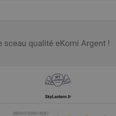
e sceau qualité eKomi Argent !
SkyLantern.fr
8B941F559314EB7