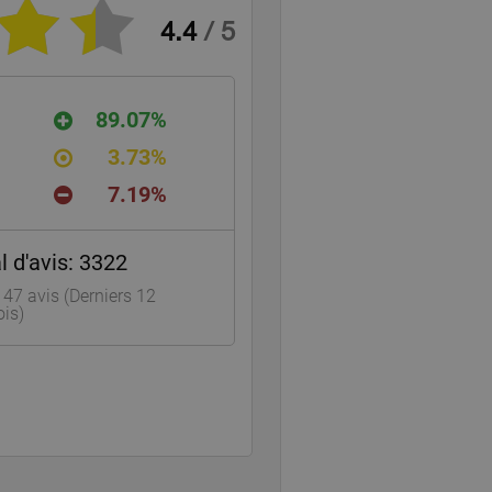
4.4
/
5
89.07%
3.73%
7.19%
 d'avis:
3322
147
avis (Derniers 12
is)