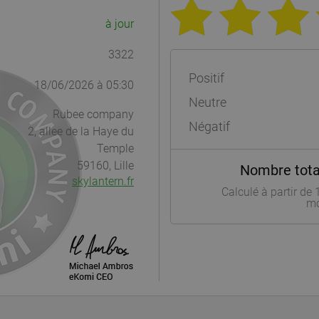
à jour
3322
Positif
18/06/2026 à 05:30
Neutre
Rubee company
Négatif
2, allee de la Haye du
Temple
59160, Lille
Nombre total
skylantern.fr
Calculé à partir de
mo