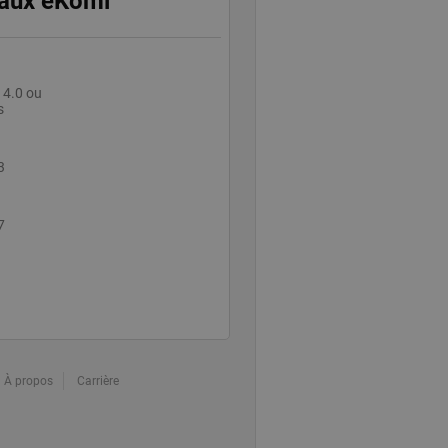
aux eKomi
tion, il est utilisé
cte de données sur
ervice Google
e le comportement
 4.0 ou
e détermine les
okie est mis à jour
s
. Toute activité
comptera comme une
ite. Un retour après
un visiteur de
3
his
7
placement du partage
ptibles de se
isiteur sur les sites
À propos
Carrière