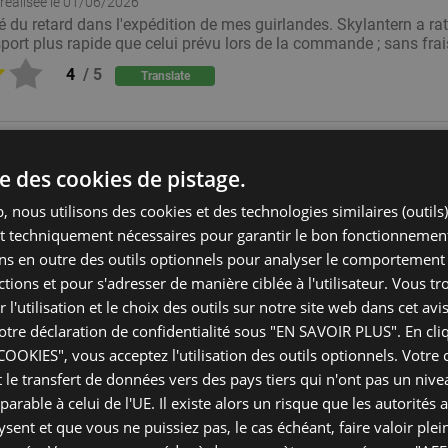
réalisée le
01/06/2026
é du retard dans l'expédition de mes guirlandes. Skylantern a ra
ort plus rapide que celui prévu lors de la commande ; sans fra
4
/
5
Translate
ise des cookies de pistage.
réalisée le
31/05/2026
, nous utilisons des cookies et des technologies similaires (outils
raison rapide!
nt techniquement nécessaires pour garantir le bon fonctionnement
5
/
5
Translate
ns en outre des outils optionnels pour analyser le comportement de
tions et pour s'adresser de manière ciblée à l'utilisateur. Vous t
 l'utilisation et le choix des outils sur notre site web dans cet avis
otre déclaration de confidentialité sous "EN SAVOIR PLUS". En cli
OKIES", vous acceptez l'utilisation des outils optionnels. Votr
réalisée le
29/05/2026
le transfert de données vers des pays tiers qui n'ont pas un nive
ite sur des délais réaliste et tenir les clients informés en cas de
rable à celui de l'UE. Il existe alors un risque que les autorités 
2
/
5
Translate
ysent et que vous ne puissiez pas, le cas échéant, faire valoir ple