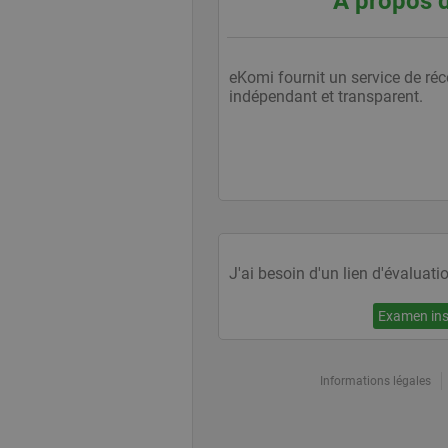
À propos 
__utmt
Googl
www.e
__utmb
Googl
eKomi fournit un service de réco
www.e
indépendant et transparent.
uvc
Oracl
Corpo
www.e
loc
Oracl
J'ai besoin d'un lien d'évaluati
Corpo
www.e
Examen in
ads/ga-
www.e
audiences
Informations légales