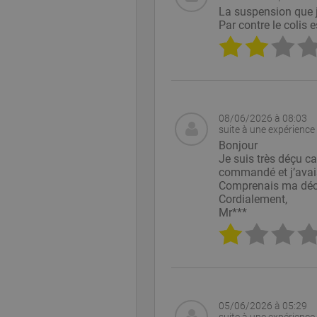
la gestion des compte
La suspension que j'
Fourn
Par contre le colis 
Nom
Doma
PHPSESSID
PHP.
www.
08/06/2026 à 08:03
suite à une expérience 
Nom
Bonjour
Fourni
Nom
Nom
Je suis très déçu c
intercom-id-l19o7s
Fournisseur
Domai
Nom
commandé et j’avais 
Domaine
intercom-session-l
_ga
ekomi_tracking_SH
Googl
Comprenais ma déc
.ekomi
p.gif
www.ekomi
Cordialement,
__atuvc
Mr***
__atuvs
_gid
Googl
.ekomi
05/06/2026 à 05:29