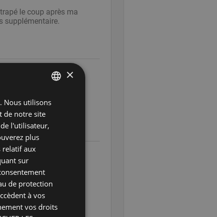
ttrapé le coup après ma
is supplémentaire.
×
). Nous utilisons
ENGLISH
 de notre site
DUTCH
 l'utilisateur,
FRENCH
rouverez plus
 relatif aux
GERMAN
quant sur
ITALIAN
e consentement
au de protection
POLISH
 retard.
accèdent à vos
PORTUGUESE
inement vos droits
SPANISH