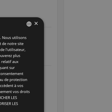
×
). Nous utilisons
ENGLISH
 de notre site
DUTCH
 l'utilisateur,
FRENCH
rouverez plus
 relatif aux
GERMAN
quant sur
ITALIAN
e consentement
au de protection
POLISH
on est effectuée dans des
accèdent à vos
PORTUGUESE
inement vos droits
e nouveaux plants.
SPANISH
FICHER LES
TORISER LES
GB