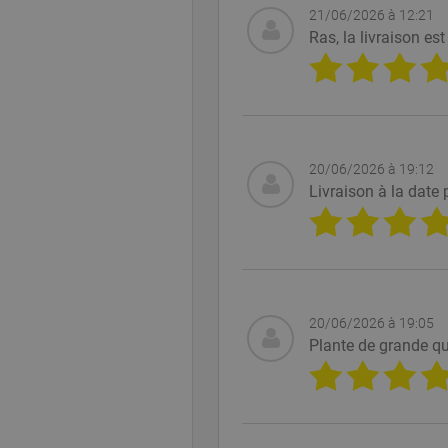
21/06/2026 à 12:21
PHPSESSID
PHP.
www.
Ras, la livraison e
Nom
Fourni
Nom
Nom
intercom-id-l19o7s
Fournisseur
Domai
20/06/2026 à 19:12
Nom
Domaine
Livraison à la date
intercom-session-l
_ga
ekomi_tracking_SH
Googl
.ekomi
p.gif
www.ekomi
__atuvc
__atuvs
_gid
Googl
20/06/2026 à 19:05
.ekomi
Plante de grande qu
_gat
Googl
.ekomi