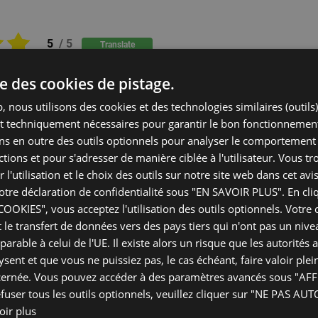
5
/
5
Translate
ise des cookies de pistage.
, nous utilisons des cookies et des technologies similaires (outils
nt techniquement nécessaires pour garantir le bon fonctionnement
rès bien emballées et délais de livraison raisonnables
ns en outre des outils optionnels pour analyser le comportement de
5
/
5
Translate
tions et pour s'adresser de manière ciblée à l'utilisateur. Vous t
 l'utilisation et le choix des outils sur notre site web dans cet avis
otre déclaration de confidentialité sous "EN SAVOIR PLUS". En cli
OKIES", vous acceptez l'utilisation des outils optionnels. Votr
le transfert de données vers des pays tiers qui n'ont pas un nive
commandons sans réserve. La commande est facile et la livrais
rable à celui de l'UE. Il existe alors un risque que les autorités 
 Les plants sont remarquablement emballés et protégés.
ysent et que vous ne puissiez pas, le cas échéant, faire valoir ple
e première commande et tout étant parfait, nous avons acheté d
ernée. Vous pouvez accéder à des paramètres avancés sous "AF
5
/
5
Translate
fuser tous les outils optionnels, veuillez cliquer sur "NE PAS AU
oir plus