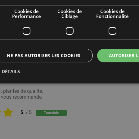
Cookies de
Cookies de
Cookies de
Performance
Ciblage
Fonctionnalité
Emballage soigné des produits expédiés pour résister aux variat
ion en cours de livraison.
5
/
5
Translate
NE PAS AUTORISER LES COOKIES
AUTORISER L
 DÉTAILS
 suis enchantée
 plantes de qualité.
ment nécessaires
Cookies de Performance
Cookies de Ciblage
Cookies d
e vous recommande.
Cookies non classé
5
/
5
Translate
nt nécessaires permettent des fonctionnalités de base du site Web telles que la connexi
s. Le site Web ne peut pas être utilisé correctement sans les cookies strictement nécess
isseur /
Expiration
La description
ine