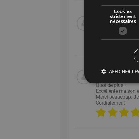
Cookies
strictement
23/06/2026 à 07:08
nécessaires
Respect des délais.
risques de manutent
AFFICHER LES
21/06/2026 à 16:25
Tout est parfait. Je
Quoi de plus !
Excellente maison et
Cookies stricte
Merci beaucoup. J
Cordialement
Les cookies stricteme
la gestion des compte
Fourn
Nom
Doma