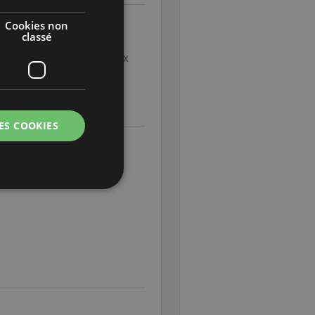
AZ
Cookies non
ARABIC
classé
JAPANESE
ions de température et aux
CZ
SLOVAK
ES COOKIES
e Fonctionnalité
on des utilisateurs et
aires.