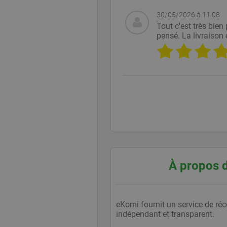
__utma
Googl
www.e
30/05/2026 à 11:08
Tout c'est très bien 
pensé. La livraison
__utmc
Googl
www.e
__utmz
Googl
www.e
À propos 
__utmt
Googl
eKomi fournit un service de réco
www.e
indépendant et transparent.