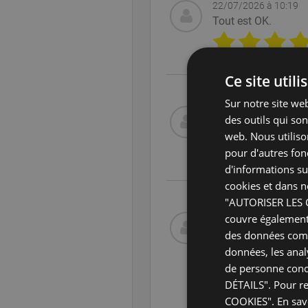
22/07/2026 à 10:19
Tout est OK.
Ce site util
Sur notre site web
24/06/2026 à 05:33
des outils qui so
plantes de qualité t
web. Nous utiliso
pour d'autres fonc
d'informations sur
cookies et dans n
"AUTORISER LES CO
couvre également 
23/06/2026 à 11:24
Un site que nous re
des données compa
délais très courts.
données, les anal
Nous avons fait un
de personne conc
DÉTAILS". Pour re
COOKIES".
En sav