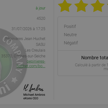
à jour
4520
Positif
31/07/2026 à 17:25
Neutre
Pépinières Jean Huchet
Négatif
SASU
Les Creulais
35370, Gennes-sur-Seiche
Nombre total
pepinieres-
Calculé à partir de
huchet.com/bo...
mo