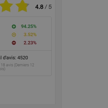
4.8
/
5
94.25%
3.52%
2.23%
 d'avis:
4520
118
avis (Derniers 12
is)