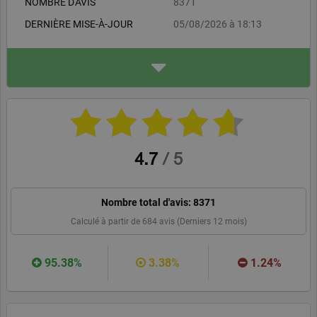
NOMBRE D'AVIS
8371
Tourisme (APST) ainsi que des Entreprises du Voyage (EDV).
DERNIÈRE MISE-À-JOUR
05/08/2026 à 18:13
ADRESSE
Option Way
Avenue Maurice Donat, PH
T, Lot 20
06250 MOUGINS
optionway.com
WEBSITE
RECOMMANDER
4.7
/
5
Nombre total d'avis:
8371
Calculé à partir de
684
avis (Derniers 12 mois)
95.38%
3.38%
1.24%