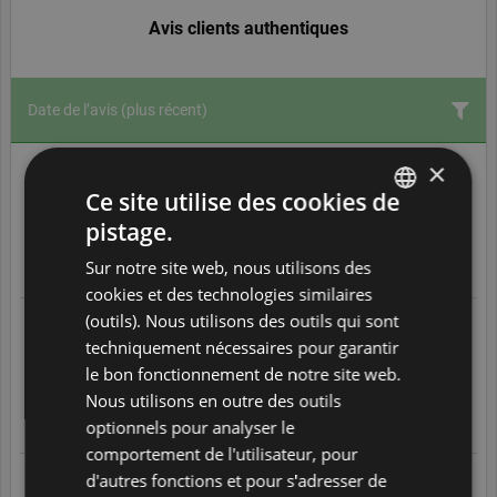
Avis clients authentiques
Date de l’avis
(plus récent)
×
05/08/2026 à 18:13
Très contente, facilité pour prendre un billet , à un prix très
Ce site utilise des cookies de
correcte
pistage.
5
/
5
ENGLISH
Sur notre site web, nous utilisons des
Translate
DUTCH
cookies et des technologies similaires
FRENCH
(outils). Nous utilisons des outils qui sont
Odette S
05/08/2026 à 12:20
techniquement nécessaires pour garantir
GERMAN
Bon choix des itinéraires..Réactif pour un changement..
le bon fonctionnement de notre site web.
4
/
5
ITALIAN
Nous utilisons en outre des outils
POLISH
optionnels pour analyser le
Translate
comportement de l'utilisateur, pour
PORTUGUESE
d'autres fonctions et pour s'adresser de
Cyril B
05/08/2026 à 05:38