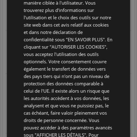
SPANISH
manière ciblée à l'utilisateur. Vous
Bonne réactivité dans les echanges
trouverez plus d'informations sur
GB
5
/
5
l'utilisation et le choix des outils sur notre
AZ
Translate
site web dans cet avis relatif aux cookies
et dans notre déclaration de
ARABIC
Arnaud P
confidentialité sous "EN SAVOIR PLUS". En
JAPANESE
04/08/2026 à 16:45
cliquant sur "AUTORISER LES COOKIES",
Bien
CZ
vous acceptez l'utilisation des outils
5
/
5
optionnels. Votre consentement couvre
SLOVAK
Translate
également le transfert de données vers
des pays tiers qui n'ont pas un niveau de
Philippe G.
protection des données comparable à
03/08/2026 à 14:59
J'étais pris par le temps et ai réservé avec vous. Je pense que
celui de l'UE. Il existe alors un risque que
j'aurais pu payer moins cher en prenant le temps de chercher
les autorités accèdent à vos données, les
par moi-même et trouver probablement un meilleur horaire
pour mon retour. j'ai demandé comment modifier, mais le coût
analysent et que vous ne puissiez pas, le
est prohibitif, à mon avis.
cas échéant, faire valoir pleinement vos
1
/
5
droits de personne concernée. Vous
Translate
pouvez accéder à des paramètres avancés
sous "AFFICHER LES DÉTAILS". Pour