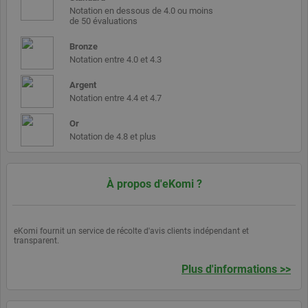
utilisé pour
Notation en dessous de 4.0 ou moins
gérer les
de 50 évaluations
variables de
session
utilisateur. Il
Bronze
s'agit
Notation entre 4.0 et 4.3
normalement
d'un nombre
généré de
Argent
manière
Notation entre 4.4 et 4.7
aléatoire, la
manière dont
il est utilisé
Or
peut être
Notation de 4.8 et plus
spécifique au
site, mais un
bon exemple
est le
maintien
À propos d'eKomi ?
d'un statut
de
connexion
pour un
utilisateur
eKomi fournit un service de récolte d'avis clients indépendant et
entre les
transparent.
pages.
Plus d'informations >>