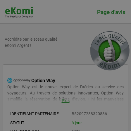
Page d'avis
Accrédité par le sceau qualité
eKomi Argent !
Option Way
Option Way est le nouvel expert de l’aérien au service des
voyageurs. Au travers de solutions innovantes, Option Way
simplifie la réservation de billets d’avion. Fini les mauvaises
Plus
surprises, les prix sont tout compris, sans frais additionnels. Pas
d’inquiétude, nos experts de l’aérien sont toujours disponibles
IDENTIFIANT PARTENAIRE
B52097288320886
pour vous accompagner. Option Way est une agence de voyage
STATUT
à jour
française immatriculée auprès d'Atout France, agréée par
IATA.et membre de l’Association Professionnelle de Solidarité du