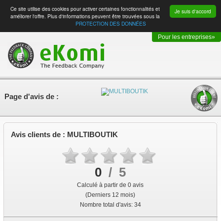
Ce site utilise des cookies pour activer certaines fonctionnalités et
Je suis d'accord
améliorer l'offre. Plus d'informations peuvent être trouvées sous la
PROTECTION DES DONNÉES
Pour les entreprises»
Page d'avis de :
Avis clients de :
MULTIBOUTIK
0
/
5
Calculé à partir de
0
avis
(Derniers 12 mois)
Nombre total d'avis:
34