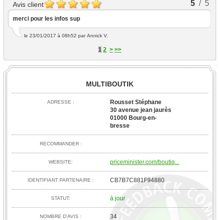
5
/ 5
Avis client
merci pour les infos sup
le 23/01/2017 à 08h52
par Annick V.
1
2
>
>>
MULTIBOUTIK
Rousset Stéphane
ADRESSE :
30 avenue jean jaurès
01000 Bourg-en-
bresse
RECOMMANDER :
priceminister.com/boutiq...
WEBSITE:
CB7B7C881F94880
IDENTIFIANT PARTENAIRE :
à jour
STATUT:
34
NOMBRE D'AVIS :