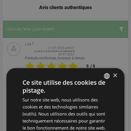
Avis clients authentiques
Date de l’avis
(plus récent)
Lisa T.
21/07/2022 à 06:31
suite à une expérience réalisée le
06/07/2022
Produits conformes, livraison à temps
5
/
5
×
Translate
Ce site utilise des cookies de
pistage.
ENGLISH
Rémi J.
10/07/2022 à 19:52
suite à une expérience réalisée le
Sur notre site web, nous utilisons des
DUTCH
23/06/2022
RAS
cookies et des technologies similaires
FRENCH
5
/
5
(outils). Nous utilisons des outils qui sont
techniquement nécessaires pour garantir
GERMAN
Translate
le bon fonctionnement de notre site web.
ITALIAN