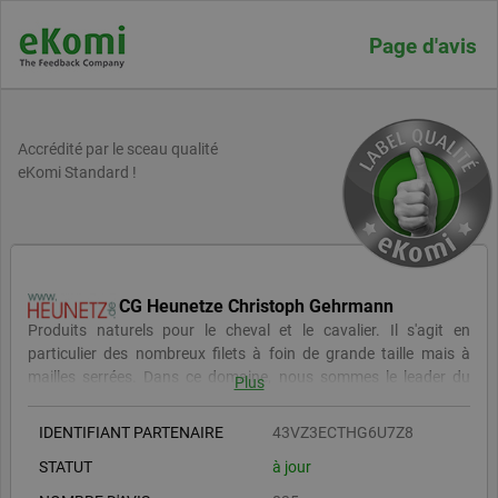
Page d'avis
Accrédité par le sceau qualité
eKomi Standard !
CG Heunetze Christoph Gehrmann
Produits naturels pour le cheval et le cavalier. Il s'agit en
particulier des nombreux filets à foin de grande taille mais à
mailles serrées. Dans ce domaine, nous sommes le leader du
Plus
marché en Europe. En complément, nous avons sélectionné
d'autres produits que l'on ne trouve généralement pas partout et
IDENTIFIANT PARTENAIRE
43VZ3ECTHG6U7Z8
les avons réunis en un portefeuille de produits unique. Tous les
STATUT
à jour
produits sont testés au préalable dans la clinique des sabots de
notre institut, l'E.I.P.P. - European Institute for Pferde Physiology