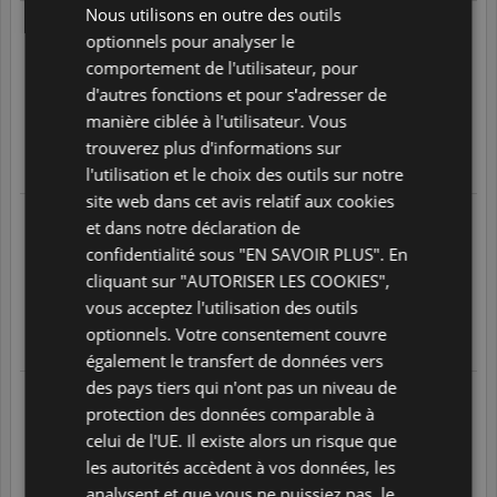
Nous utilisons en outre des outils
Alexandre C.
POLISH
optionnels pour analyser le
21/06/2022 à 00:54
suite à une expérience réalisée le
comportement de l'utilisateur, pour
05/06/2022
PORTUGUESE
.
d'autres fonctions et pour s'adresser de
..
SPANISH
manière ciblée à l'utilisateur. Vous
5
/
5
trouverez plus d'informations sur
GB
Translate
l'utilisation et le choix des outils sur notre
AZ
site web dans cet avis relatif aux cookies
JENNYFER L.
et dans notre déclaration de
ARABIC
02/06/2022 à 17:31
suite à une expérience réalisée le
confidentialité sous "EN SAVOIR PLUS". En
19/05/2022
JAPANESE
Produit conforme et de bonne qualité
cliquant sur "AUTORISER LES COOKIES",
CZ
5
/
5
vous acceptez l'utilisation des outils
optionnels. Votre consentement couvre
SLOVAK
Translate
également le transfert de données vers
des pays tiers qui n'ont pas un niveau de
Valérie C.
protection des données comparable à
02/06/2022 à 04:49
suite à une expérience réalisée le
18/05/2022
celui de l'UE. Il existe alors un risque que
Très bonne qualité, formats adaptés
les autorités accèdent à vos données, les
5
/
5
analysent et que vous ne puissiez pas, le