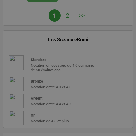
applications
basées sur le
langage PHP.
1
2
>>
Il s'agit d'un
identifiant à
usage
général
utilisé pour
gérer les
Les Sceaux eKomi
variables de
session
utilisateur. Il
s'agit
normalement
Standard
d'un nombre
Notation en dessous de 4.0 ou moins
généré de
de 50 évaluations
manière
aléatoire, la
manière dont
Bronze
il est utilisé
Notation entre 4.0 et 4.3
peut être
spécifique au
site, mais un
Argent
bon exemple
Notation entre 4.4 et 4.7
est le
maintien
d'un statut
Or
de
Notation de 4.8 et plus
connexion
pour un
utilisateur
entre les