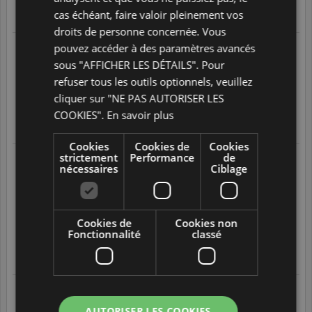
cas échéant, faire valoir pleinement vos
Translate
droits de personne concernée. Vous
pouvez accéder à des paramètres avancés
aurelia w.
24/05/2022 à 21:53
sous "AFFICHER LES DÉTAILS". Pour
suite à une expérience réalisée le
10/05/2022
refuser tous les outils optionnels, veuillez
Le temps de livraison est trop long.
cliquer sur "NE PAS AUTORISER LES
3
/
5
COOKIES".
En savoir plus
Translate
Cookies
Cookies de
Cookies
strictement
Performance
de
VALERIE F.
nécessaires
Ciblage
07/05/2022 à 07:20
suite à une expérience réalisée le
22/04/2022
Les produits sont de qualité et la livraison s'est effectuée
rapidement mais sans suivi ni informations. En dehors de cela,
je suis très satisfaite des produits et donc recommande ce site
Cookies de
Cookies non
4
/
5
Fonctionnalité
classé
Translate
sylvaine N.
05/05/2022 à 08:00
suite à une expérience réalisée le
AUTORISER LES COOKIES