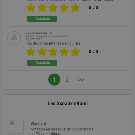
5
/
5
Fournisseur /
La
Nom
Expiration
Domaine
description
Translate
PHPSESSID
Session
Cookie
PHP.net
généré par
www.ekomi.de
des
03/08/2026 à 21:57
applications
suite à une expérience réalisée le
basées sur le
31/07/2026
langage PHP.
Pas de commentaires particuliers
Il s'agit d'un
5
/
5
identifiant à
usage
général
Translate
utilisé pour
gérer les
variables de
session
1
2
>>
utilisateur. Il
s'agit
normalement
d'un nombre
généré de
manière
Les Sceaux eKomi
aléatoire, la
manière dont
il est utilisé
peut être
Standard
spécifique au
site, mais un
Notation en dessous de 4.0 ou moins
bon exemple
de 50 évaluations