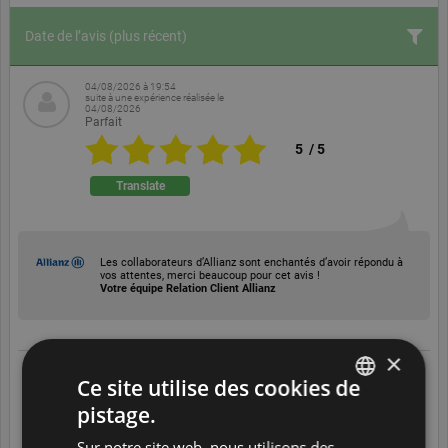
Date de l’avis
(plus récent)
04/08/2026 à 19:54
suite à une expérience réalisée le
04/08/2026
Parfait
5
/
5
Translate
Les collaborateurs d’Allianz sont enchantés d’avoir répondu à
vos attentes, merci beaucoup pour cet avis !
Votre équipe Relation Client Allianz
×
04/08/2026 à 19:44
Ce site utilise des cookies de
suite à une expérience réalisée le
04/08/2026
Excellent
pistage.
ENGLISH
5
/
5
Sur notre site web, nous utilisons des