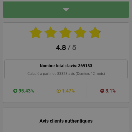
ADRESSE
Allianz France
Tour Allianz One 1 cours Mi
chelet
92800 Puteaux
allianz.fr
WEBSITE
RECOMMANDER
4.8
/
5
Nombre total d'avis:
369183
Calculé à partir de
83823
avis (Derniers 12 mois)
95.43%
1.47%
3.1%
Avis clients authentiques