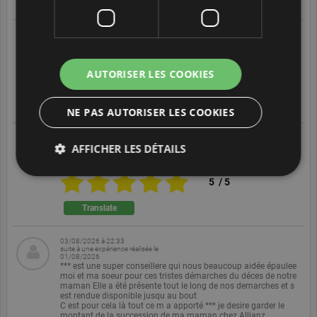
Translate
03/08/2026 à 23:19
suite à une expérience réalisée le
01/08/2026
Pas de commentaires particuliers
AUTORISER LES COOKIES
5
/
5
Translate
NE PAS AUTORISER LES COOKIES
03/08/2026 à 23:18
suite à une expérience réalisée le
AFFICHER LES DÉTAILS
01/08/2026
Pas de commentaires particuliers
5
/
5
Cookies strictement nécessaires
Translate
Cookies de Performance
Cookies de Ciblage
03/08/2026 à 22:33
Cookies de Fonctionnalité
Cookies non classé
suite à une expérience réalisée le
01/08/2026
*** est une super conseillere qui nous beaucoup aidée épaulee
Les cookies strictement nécessaires permettent des
moi et ma soeur pour ces tristes démarches du déces de notre
fonctionnalités de base du site Web telles que la
maman Elle a été présente tout le long de nos demarches et s
connexion des utilisateurs et la gestion des comptes.
est rendue disponible jusqu au bout
Le site Web ne peut pas être utilisé correctement
C est pour cela là tout ce m a apporté *** je desire garder le
montant de la succession de ma maman chez Allianz
sans les cookies strictement nécessaires.