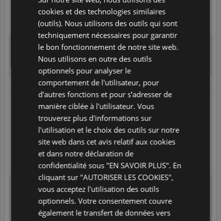
DUTCH
cookies et des technologies similaires
Translate
FRENCH
(outils). Nous utilisons des outils qui sont
techniquement nécessaires pour garantir
GERMAN
le bon fonctionnement de notre site web.
Merci beaucoup pour le partage de votre expérience dont nous
ITALIAN
nous réjouissons
Nous utilisons en outre des outils
Votre équipe Relation Client Allianz
POLISH
optionnels pour analyser le
comportement de l'utilisateur, pour
PORTUGUESE
d'autres fonctions et pour s'adresser de
SPANISH
04/08/2026 à 19:25
manière ciblée à l'utilisateur. Vous
suite à une expérience réalisée le
04/08/2026
trouverez plus d'informations sur
GB
Parfait
l'utilisation et le choix des outils sur notre
5
/
5
AZ
site web dans cet avis relatif aux cookies
Translate
et dans notre déclaration de
ARABIC
confidentialité sous "EN SAVOIR PLUS". En
JAPANESE
cliquant sur "AUTORISER LES COOKIES",
CZ
vous acceptez l'utilisation des outils
Merci pour votre avis ! Les équipes Allianz sont attentives à
vous apporter satisfaction et nous sommes ravis de votre
optionnels. Votre consentement couvre
expérience positive
SLOVAK
Votre équipe Relation Client Allianz
également le transfert de données vers