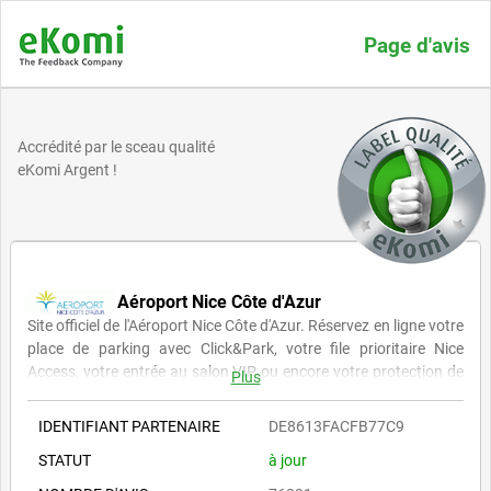
Page d'avis
Accrédité par le sceau qualité
eKomi Argent !
Aéroport Nice Côte d'Azur
Site officiel de l'Aéroport Nice Côte d'Azur. Réservez en ligne votre
place de parking avec Click&Park, votre file prioritaire Nice
Access, votre entrée au salon VIP ou encore votre protection de
Plus
bagages.
IDENTIFIANT PARTENAIRE
DE8613FACFB77C9
STATUT
à jour