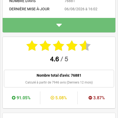
NOMBRE D'AVIS
76881
DERNIÈRE MISE-À-JOUR
06/08/2026 à 16:02
ADRESSE
Aéroport de la Côte-d'Azur
Rue Coste Bellonte, B.P. 33
31
06206 Nice FRANCE
nice.aeroport.fr
WEBSITE
RECOMMANDER
4.6
/
5
Nombre total d'avis:
76881
Calculé à partir de
7946
avis (Derniers 12 mois)
91.05%
5.08%
3.87%